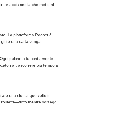
’interfaccia snella che mette al
leato. La piattaforma Roobet è
 giri o una carta venga
. Ogni pulsante fa esattamente
ocatori a trascorrere più tempo a
are una slot cinque volte in
i roulette—tutto mentre sorseggi