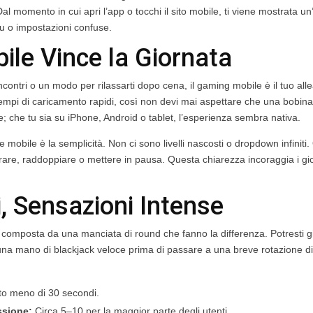
Dal momento in cui apri l’app o tocchi il sito mobile, ti viene mostrata un
nu o impostazioni confuse.
ile Vince la Giornata
contri o un modo per rilassarti dopo cena, il gaming mobile è il tuo al
 tempi di caricamento rapidi, così non devi mai aspettare che una bobina
; che tu sia su iPhone, Android o tablet, l’esperienza sembra nativa.
mobile è la semplicità. Non ci sono livelli nascosti o dropdown infiniti
irare, raddoppiare o mettere in pausa. Questa chiarezza incoraggia i gi
, Sensazioni Intense
composta da una manciata di round che fanno la differenza. Potresti gir
una mano di blackjack veloce prima di passare a una breve rotazione d
ito meno di 30 secondi.
ssione:
Circa 5–10 per la maggior parte degli utenti.