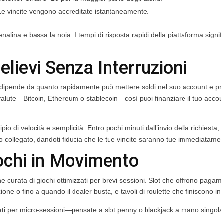
e vincite vengono accreditate istantaneamente.
nalina e bassa la noia. I tempi di risposta rapidi della piattaforma sign
elievi Senza Interruzioni
e dipende da quanto rapidamente può mettere soldi nel suo account e pr
tovalute—Bitcoin, Ethereum o stablecoin—così puoi finanziare il tuo ac
pio di velocità e semplicità. Entro pochi minuti dall’invio della richiesta,
io collegato, dandoti fiducia che le tue vincite saranno tue immediatame
iochi in Movimento
 curata di giochi ottimizzati per brevi sessioni. Slot che offrono pagamen
ione o fino a quando il dealer busta, e tavoli di roulette che finiscono i
ti per micro‑sessioni—pensate a slot penny o blackjack a mano singola 