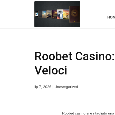
HO
Roobet Casino:
Veloci
lip 7, 2026
|
Uncategorized
Roobet casino si è ritagliato un