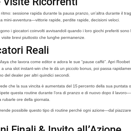
 Visite Ricorrenti
itmo: sessione rapida durante la pausa pranzo, un’altra durante il trag
 mini‑avventura—vittorie rapide, perdite rapide, decisioni veloci.
ngono i giocatori coinvolti avvisandoli quando i loro giochi preferiti so
o visite brevi piuttosto che lunghe permanenze.
catori Reali
ya che lavora come editor e adora le sue “pause caffè”. Apri Roobet su
 a una slot instant‑win che le dà un piccolo bonus, poi passa rapidame
o del dealer per altri quindici secondi.
vede che la sua vincita è aumentata del 15 percento della sua puntata o
Ripete questa routine durante l’ora di pranzo e di nuovo dopo il lavor
 rubarle ore della giornata.
ma rende possibile questo tipo di routine perché ogni azione—dal piazz
i Finali & Invito all’Azione