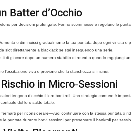
un Batter d’Occhio
siedono per decisioni prolungate. Fanno scommesse e regolano le punta
umenta o diminuisci gradualmente la tua puntata dopo ogni vincita o p
a slot direttamente a blackjack se stai inseguendo una serie.
ti di giocare dopo un numero stabilito di round o quando raggiungi un o
 l’eccitazione viva e previene che la stanchezza si insinui.
 Rischio in Micro‑Sessioni
catori tengono d’occhio il loro bankroll. Una strategia comune è imposta
centuale del loro saldo totale.
sti fermarti per riconsiderare—vuoi continuare con la stessa puntata o ri
 le puntate durante brevi sessioni per preservare il bankroll per sessio