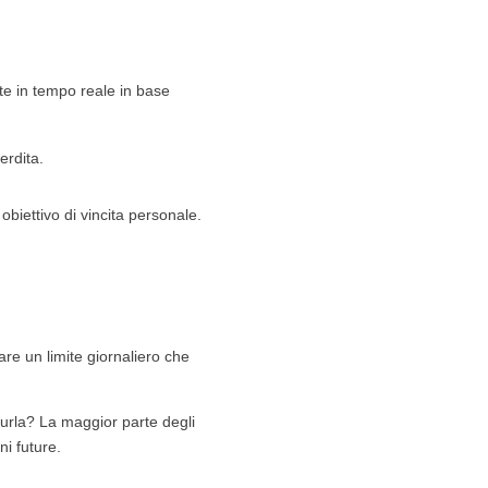
te in tempo reale in base
erdita.
biettivo di vincita personale.
re un limite giornaliero che
durla? La maggior parte degli
ni future.