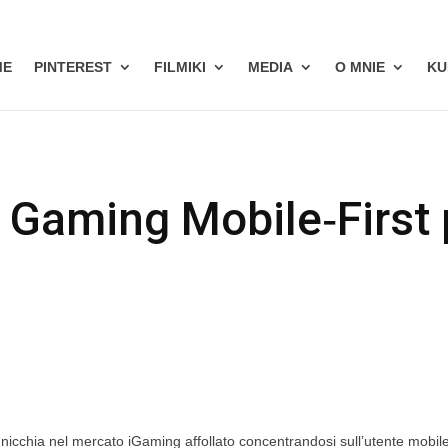
ME
PINTEREST
FILMIKI
MEDIA
O MNIE
KU
 Gaming Mobile‑First p
a nicchia nel mercato iGaming affollato concentrandosi sull’utente mobi