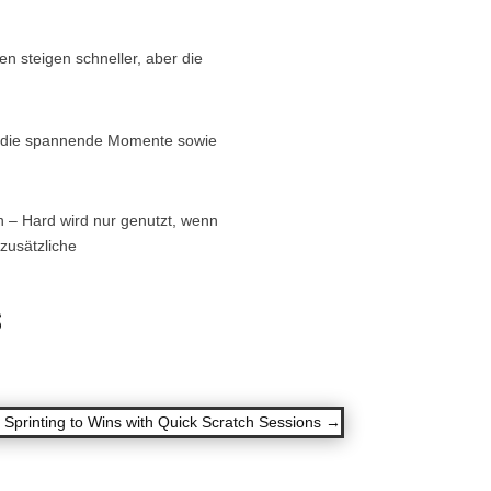
n steigen schneller, aber die
r, die spannende Momente sowie
n – Hard wird nur genutzt, wenn
zusätzliche
s
Sprinting to Wins with Quick Scratch Sessions
→