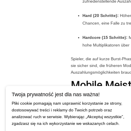
zufriedenstellende Auszah
Hard (20 Schritte):
Höhere
Chancen, eine Falle zu tr
Hardcore (15 Schritte):
M
hohe Multiplikatoren über
Spieler, die auf kurze Burst‑Ph
sie sicher sind, die früheren M
Auszahlungsmöglichkeiten brau
Mobile Meist
Twoja prywatność jest dla nas ważna!
Das Designprinzip priorisiert
Pliki cookie pomagają nam usprawnić korzystanie ze strony,
dostosowywać treści i reklamy do Twoich potrzeb oraz
←
CrownGold Casino: The Quick‑Play Hub for R
analizować ruch w serwisie. Wybierając „Akceptuj wszystkie”,
zgadzasz się na ich wykorzystanie we wskazanych celach.