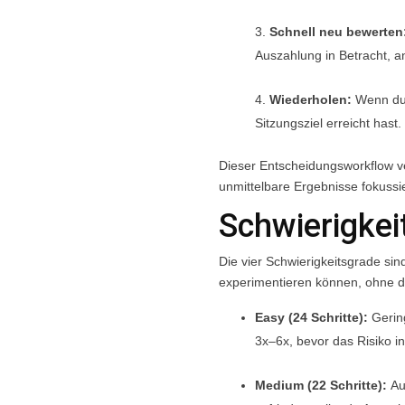
Schnell neu bewerten
Auszahlung in Betracht, an
Wiederholen:
Wenn du g
Sitzungsziel erreicht hast.
Dieser Entscheidungsworkflow ve
unmittelbare Ergebnisse fokussie
Schwierigkei
Die vier Schwierigkeitsgrade sin
experimentieren können, ohne di
Easy (24 Schritte):
Gering
3x–6x, bevor das Risiko in
Medium (22 Schritte):
Aus