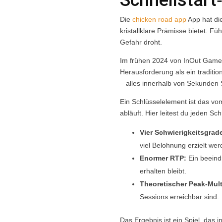
Die
chicken road app
App hat die
kristallklare Prämisse bietet: F
Gefahr droht.
Im frühen 2024 von InOut Games v
Herausforderung als ein traditi
– alles innerhalb von Sekunden S
Ein Schlüsselelement ist das vo
abläuft. Hier leitest du jeden S
Vier Schwierigkeitsgrad
viel Belohnung erzielt we
Enormer RTP:
Ein beeind
erhalten bleibt.
Theoretischer Peak-Multi
Sessions erreichbar sind.
Das Ergebnis ist ein Spiel, das 