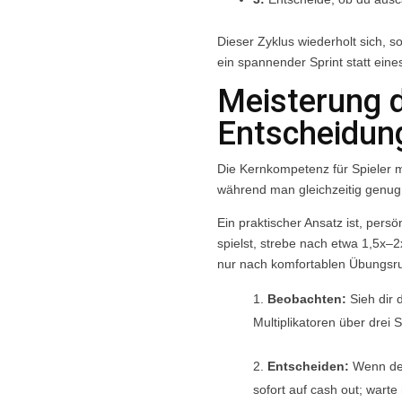
Dieser Zyklus wiederholt sich, s
ein spannender Sprint statt eine
Meisterung d
Entscheidun
Die Kernkompetenz für Spieler mi
während man gleichzeitig genug 
Ein praktischer Ansatz ist, pers
spielst, strebe nach etwa 1,5x–
nur nach komfortablen Übungsr
Beobachten:
Sieh dir 
Multiplikatoren über drei S
Entscheiden:
Wenn dein
sofort auf cash out; warte 