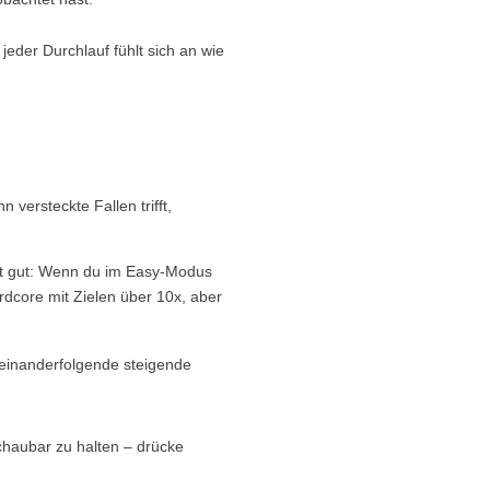
jeder Durchlauf fühlt sich an wie
versteckte Fallen trifft,
iert gut: Wenn du im Easy‑Modus
rdcore mit Zielen über 10x, aber
ufeinanderfolgende steigende
chaubar zu halten – drücke