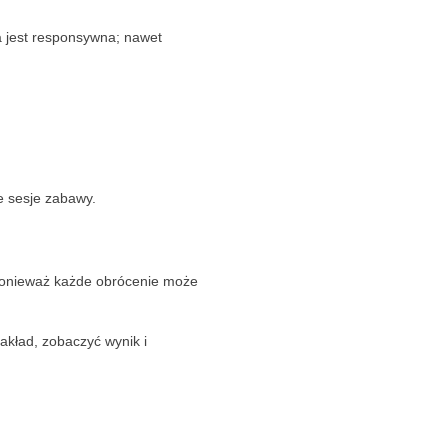
a jest responsywna; nawet
e sesje zabawy.
, ponieważ każde obrócenie może
akład, zobaczyć wynik i