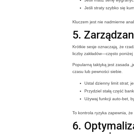
Jeśli straty szybko się ku
Kluczem jest nie nadmierne anal
5. Zarządzan
Krótkie sesje oznaczają, że rzad
liczby zakładów—często poniżej 
Popularną taktyką jest zasada „j
czasu lub pewności siebie.
Ustal dzienny limit strat; 
Przydziel stałą część ba
Używaj funkcji auto‑bet, 
To kontrola ryzyka zapewnia, że
6. Optymaliz