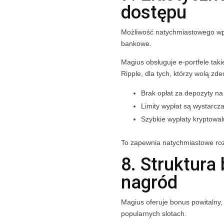
dostępu
Możliwość natychmiastowego wpła
bankowe.
Magius obsługuje e‑portfele taki
Ripple, dla tych, którzy wolą zd
Brak opłat za depozyty na 
Limity wypłat są wystarcz
Szybkie wypłaty kryptowal
To zapewnia natychmiastowe rozp
8. Struktur
nagród
Magius oferuje bonus powitalny,
popularnych slotach.