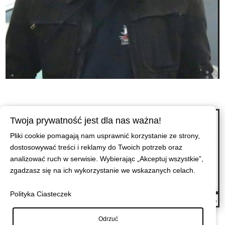
←
Nie skupiaj się na ludziach, którzy mówią chcę, chcę, chcę. Na ludziach,
Twoja prywatność jest dla nas ważna!
którzy czegoś pragną. Na ludziach, którzy mówią moje, moje, moje. Na tych,
Pliki cookie pomagają nam usprawnić korzystanie ze strony,
co mówią ja. Odejdź od takich ludzi, którzy są głośni. Odejdź od miejsc, gdzie
dostosowywać treści i reklamy do Twoich potrzeb oraz
jest hałas. Odejdź od relacji, których już nie czujesz. Sprawy z takimi ludźmi
analizować ruch w serwisie. Wybierając „Akceptuj wszystkie”,
nigdy nie zostaną rozwiązane. Wojny, które z nimi toczysz, nigdy nie zostaną
zgadzasz się na ich wykorzystanie we wskazanych celach.
zakończone. Oni i tak, widzą tylko siebie. Szkoda życia, szkoda Twojego
czasu na ten cyrk.
Polityka Ciasteczek
Czy nie zastanawiałeś się nigdy,
→
Odrzuć