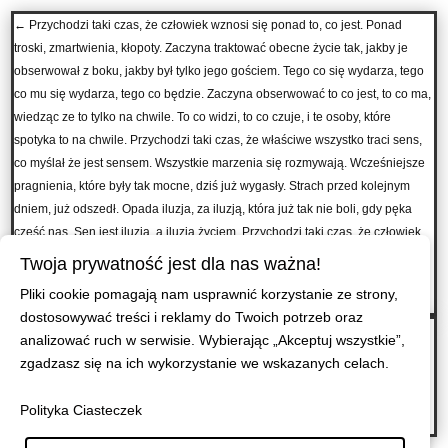
←
Przychodzi taki czas, że człowiek wznosi się ponad to, co jest. Ponad
troski, zmartwienia, kłopoty. Zaczyna traktować obecne życie tak, jakby je
obserwował z boku, jakby był tylko jego gościem. Tego co się wydarza, tego
co mu się wydarza, tego co będzie. Zaczyna obserwować to co jest, to co ma,
wiedząc ze to tylko na chwile. To co widzi, to co czuje, i te osoby, które
spotyka to na chwile. Przychodzi taki czas, że właściwe wszystko traci sens,
co myślał że jest sensem. Wszystkie marzenia się rozmywają. Wcześniejsze
pragnienia, które były tak mocne, dziś już wygasły. Strach przed kolejnym
dniem, już odszedł. Opada iluzja, za iluzją, która już tak nie boli, gdy pęka
cześć nas. Sen jest iluzja, a iluzja życiem. Przychodzi taki czas, że człowiek
jest nagi, i jest taki pusty. Jest jak ziarenko piasku, jak kropla wody, jak pyłek
Twoja prywatność jest dla nas ważna!
wszechświata. Ale warty całej pustyni i całego oceanu, warty całego
Pliki cookie pomagają nam usprawnić korzystanie ze strony,
wszechświata.
dostosowywać treści i reklamy do Twoich potrzeb oraz
Zobacz ile wojen stoczyłeś w swoim życiu. Ile z nich wygrałeś, ile przegrałeś.
analizować ruch w serwisie. Wybierając „Akceptuj wszystkie”,
Walczyłeś z ludźmi, przyjaciółmi, rodziną. Walczyłeś z samym sobą. Myślę,
zgadzasz się na ich wykorzystanie we wskazanych celach.
że już rozumiesz, że w wielkich wojnach nie biją się wielkie armie, wielcy
ludzie, ale Twoje serce. Myślę, że już widzisz, że niezależnie od wyniku
Polityka Ciasteczek
wojny, każdy z nas w niej coś traci.
→