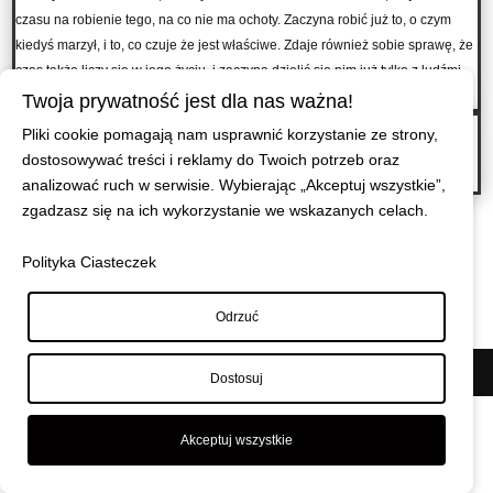
czasu na robienie tego, na co nie ma ochoty. Zaczyna robić już to, o czym
kiedyś marzył, i to, co czuje że jest właściwe. Zdaje również sobie sprawę, że
czas także liczy się w jego życiu, i zaczyna dzielić się nim już tylko z ludźmi,
którzy są dobrymi ludźmi.
Twoja prywatność jest dla nas ważna!
Są ludzie których spotykamy w życiu wiele razy, a później o nich
Pliki cookie pomagają nam usprawnić korzystanie ze strony,
zapominamy, ale są i tacy których spotykamy raz, i pamiętamy do końca
dostosowywać treści i reklamy do Twoich potrzeb oraz
życia.
→
analizować ruch w serwisie. Wybierając „Akceptuj wszystkie”,
zgadzasz się na ich wykorzystanie we wskazanych celach.
Polityka Ciasteczek
Odrzuć
© Maciej Wiszniewski
|
Polityka prywatności
Dostosuj
Akceptuj wszystkie