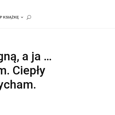
P KSIĄŻKĘ
ną, a ja …
. Ciepły
dycham.