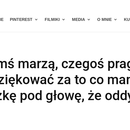
ME
PINTEREST
FILMIKI
MEDIA
O MNIE
KU
ś marzą, czegoś prag
iękować za to co mam
zkę pod głowę, że od