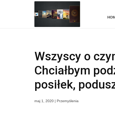
HO
Wszyscy o czym
Chciałbym podz
posiłek, podus
maj 1, 2020
|
Przemyślenia