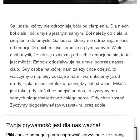
Są ludzie, którzy nie odróżniają bólu od cierpienia. Dla niech
ból ciała i ból umysłu jest tym samym. Ból należy do ciała, a
cierpienie do umysłu. Są ludzie, którzy nie odróżniają miłości
od emocji. Dla nich miłość i emocje są tym samym. Wiele
osób myśli, że jak się uzależnią od siebie emocjonalnie, to to
jest miłość. Emocje oddziaływują na umysł poprzez nasze
ciało. Gdy osoba na której nam zależy chce odejść, to
walczymy o nią. Gdy zostaje z nami, warunkujemy ją od
urody, ciała, dzieci, intelektu, pieniędzy, lub strachu. Miłość
jest taka, gdy ktoś chce odejść od nas, to życzymy mu
samych błogosławieństw z całego serca. Gdy chce zostać.
Życzymy błogosławieństw wszystkim, oraz sobie.
←
W przyjaźni nic tak nie boli, jak utrata zaufania, osobie której ufałeś.
Twoja prywatność jest dla nas ważna!
Bądź uśmiechnięta mimo, że miałaś ciężki dzień. Przytulaj innych, mimo że
Pliki cookie pomagają nam usprawnić korzystanie ze strony,
sama potrzebujesz dotyku. Słuchaj zawsze, mimo że masz coś do