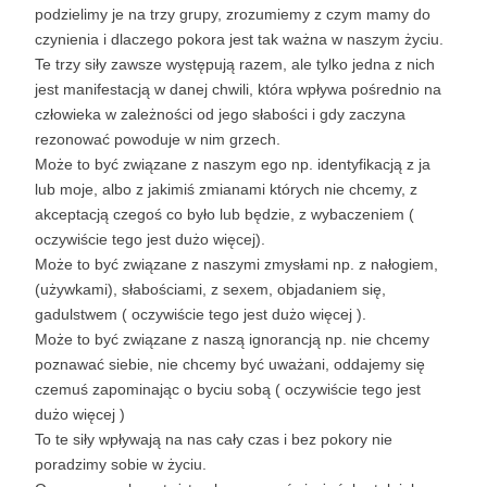
podzielimy je na trzy grupy, zrozumiemy z czym mamy do
czynienia i dlaczego pokora jest tak ważna w naszym życiu.
Te trzy siły zawsze występują razem, ale tylko jedna z nich
jest manifestacją w danej chwili, która wpływa pośrednio na
człowieka w zależności od jego słabości i gdy zaczyna
rezonować powoduje w nim grzech.
Może to być związane z naszym ego np. identyfikacją z ja
lub moje, albo z jakimiś zmianami których nie chcemy, z
akceptacją czegoś co było lub będzie, z wybaczeniem (
oczywiście tego jest dużo więcej).
Może to być związane z naszymi zmysłami np. z nałogiem,
(używkami), słabościami, z sexem, objadaniem się,
gadulstwem ( oczywiście tego jest dużo więcej ).
Może to być związane z naszą ignorancją np. nie chcemy
poznawać siebie, nie chcemy być uważani, oddajemy się
czemuś zapominając o byciu sobą ( oczywiście tego jest
dużo więcej )
To te siły wpływają na nas cały czas i bez pokory nie
poradzimy sobie w życiu.