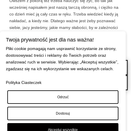
Owszem z pokorą też trzeba nauczyć się żyć, bo tak jak
wcześniej napisałem jest naszą tarczą obronną, i ciężko na
co dzień mieć ją cały czas w ręku. Trzeba wiedzieć kiedy ją
nakładać, a kiedy nie. Dlatego ważne jest żeby poznawać
siebie, jacy jesteśmy, jakie mamy słabości, by w zależności
od sytuacji wiedzieć kiedy mamy być pokorni.
Twoja prywatność jest dla nas ważna!
Dlatego pokora jest tak ważna w naszym życiu, by bronić
nas od tych sił.
Pliki cookie pomagają nam usprawnić korzystanie ze strony,
dostosowywać treści i reklamy do Twoich potrzeb oraz
analizować ruch w serwisie. Wybierając „Akceptuj wszystkie”,
←
Żeby kobieta była piękna, musi być szczęśliwa. Żeby była szczęśliwa,
zgadzasz się na ich wykorzystanie we wskazanych celach.
musi być kochana.
Gdy będziesz patrzyła na człowieka po jego czynach, zrozumiesz dokładnie
Polityka Ciasteczek
o czym do Ciebie mówi.
→
Odrzuć
Dostosuj
Akceptuj wszystkie