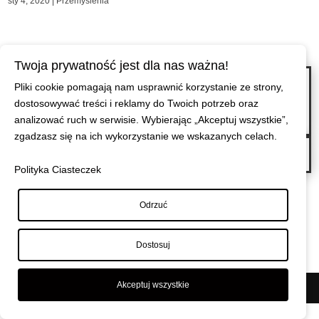
sty 4, 2020
|
Przemyślenia
Twoja prywatność jest dla nas ważna!
←
Przed Tobą 365 dni życia, 365 zachodów słońca, przed Tobą Nowy Rok.
Pliki cookie pomagają nam usprawnić korzystanie ze strony,
W tym dniu życzę Ci: Cierpliwości, bo to od niej zależy w pełni Twoje
dostosowywać treści i reklamy do Twoich potrzeb oraz
zrozumienie. Akceptacji, byś dojrzała do wrażliwości. Miłości, byś stała się
analizować ruch w serwisie. Wybierając „Akceptuj wszystkie”,
dobrym człowiekiem. Dzień po dniu, zachód po zachodzie, noc po nocy.
zgadzasz się na ich wykorzystanie we wskazanych celach.
Nigdy nie mów innym co Ci przynosi radość, nie każdy człowiek jest Twoim
przyjacielem.
→
Polityka Ciasteczek
Odrzuć
Dostosuj
Akceptuj wszystkie
© Maciej Wiszniewski
|
Polityka prywatności