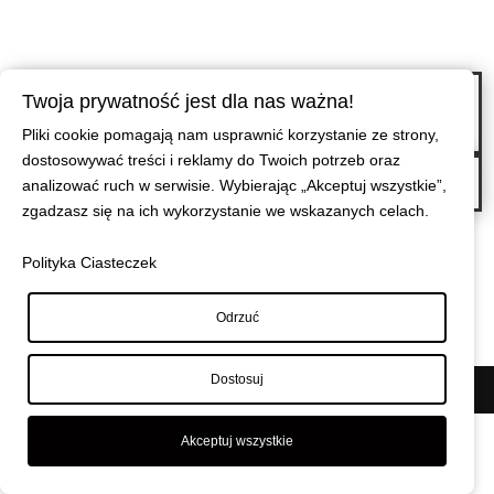
←
Kobieta z wiekiem staje się ładniejsza, jej zmarszczki mówią mi ile się
Twoja prywatność jest dla nas ważna!
śmiała w życiu, jej oczy ile łez przelała, a siwe włosy ile mądrości nabyła.
Pliki cookie pomagają nam usprawnić korzystanie ze strony,
Kobieta im jest starsza, więcej czuje, bardziej rozumie, i mniej mówi.
dostosowywać treści i reklamy do Twoich potrzeb oraz
Gdy skrzywdzisz człowieka, okłamiesz, a on dalej życzy Ci samych
analizować ruch w serwisie. Wybierając „Akceptuj wszystkie”,
błogosławieństw, wierz mi, straciłaś prawdziwego przyjaciela.
→
zgadzasz się na ich wykorzystanie we wskazanych celach.
Polityka Ciasteczek
Odrzuć
Dostosuj
© Maciej Wiszniewski
|
Polityka prywatności
Akceptuj wszystkie