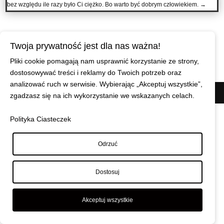
bez względu ile razy było Ci ciężko. Bo warto być dobrym człowiekiem.
→
Twoja prywatność jest dla nas ważna!
Pliki cookie pomagają nam usprawnić korzystanie ze strony,
dostosowywać treści i reklamy do Twoich potrzeb oraz
analizować ruch w serwisie. Wybierając „Akceptuj wszystkie”,
© Maciej Wiszniewski
|
Polityka prywatności
zgadzasz się na ich wykorzystanie we wskazanych celach.
Polityka Ciasteczek
Odrzuć
Dostosuj
Akceptuj wszystkie