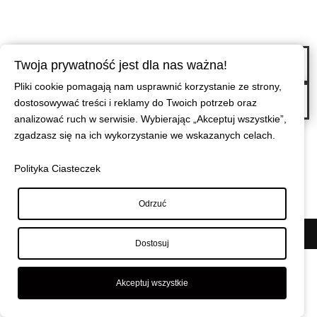
←
Za każdym razem gdy robisz coś dobrego, to ofiarowujesz coś pięknego.
Twoja prywatność jest dla nas ważna!
Ofiarujesz prezent, który jest miłością.
Pliki cookie pomagają nam usprawnić korzystanie ze strony,
Żeby ludzie widzieli serca innych ludzi, piorytet pięknego ciała straciłby na
dostosowywać treści i reklamy do Twoich potrzeb oraz
wartości.
→
analizować ruch w serwisie. Wybierając „Akceptuj wszystkie”,
zgadzasz się na ich wykorzystanie we wskazanych celach.
Polityka Ciasteczek
Odrzuć
© Maciej Wiszniewski
|
Polityka prywatności
Dostosuj
Akceptuj wszystkie