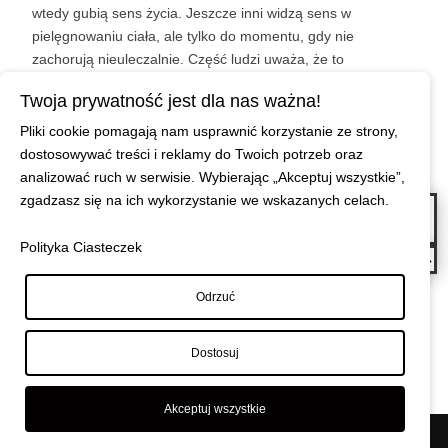
wtedy gubią sens życia. Jeszcze inni widzą sens w
pielęgnowaniu ciała, ale tylko do momentu, gdy nie
zachorują nieuleczalnie. Część ludzi uważa, że to
gromadzenie majątku nadaje sens ich życiu, dopóki tego nie
Twoja prywatność jest dla nas ważna!
stracą. Wielu myśli, że kariera zawodowa i wspinanie się po
szczeblach awansu dodaje im skrzydeł, jednak do momentu,
Pliki cookie pomagają nam usprawnić korzystanie ze strony,
w którym się nie wypalą.
dostosowywać treści i reklamy do Twoich potrzeb oraz
analizować ruch w serwisie. Wybierając „Akceptuj wszystkie”,
zgadzasz się na ich wykorzystanie we wskazanych celach.
←
Cisza – czasami tak jej potrzebujemy, by w niej pobyć, wrócić do tej
pięknej muzyki.
Polityka Ciasteczek
Czy życie ...
→
Odrzuć
Dostosuj
Akceptuj wszystkie
© Maciej Wiszniewski
|
Polityka prywatności